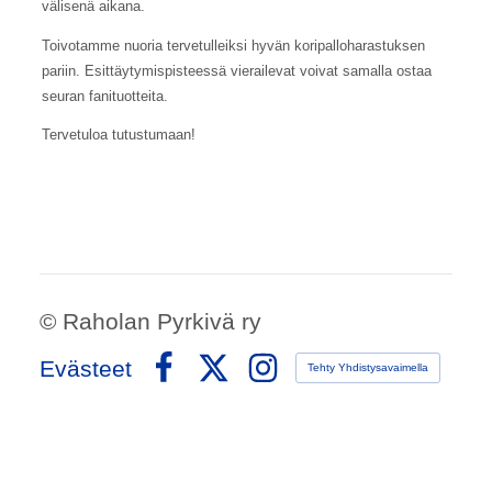
välisenä aikana.
Toivotamme nuoria tervetulleiksi hyvän koripalloharastuksen
pariin. Esittäytymispisteessä vierailevat voivat samalla ostaa
seuran fanituotteita.
Tervetuloa tutustumaan!
©
Raholan Pyrkivä ry
Evästeet
Tehty Yhdistysavaimella
Facebook
X
Instagram