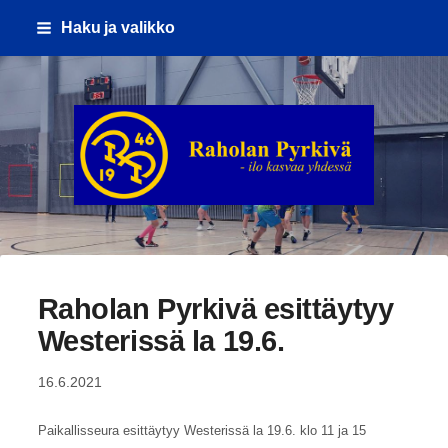
Siirry
Haku ja valikko
sivun
sisältöön
Raholan Pyrkivä ry
Raholan Pyrkivä esittäytyy
Westerissä la 19.6.
16.6.2021
Paikallisseura esittäytyy Westerissä la 19.6. klo 11 ja 15