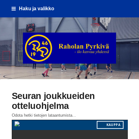
Siirry
Haku ja valikko
sivun
sisältöön
Raholan Pyrkivä ry
Seuran joukkueiden
otteluohjelma
Odota hetki tietojen lataantumista...