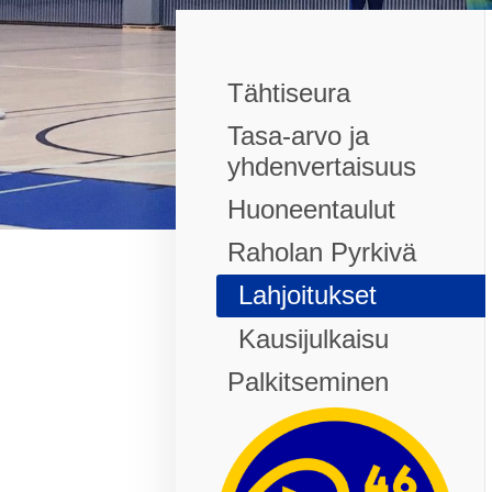
Tähtiseura
Tasa-arvo ja
yhdenvertaisuus
Huoneentaulut
Raholan Pyrkivä
Lahjoitukset
Kausijulkaisu
Palkitseminen