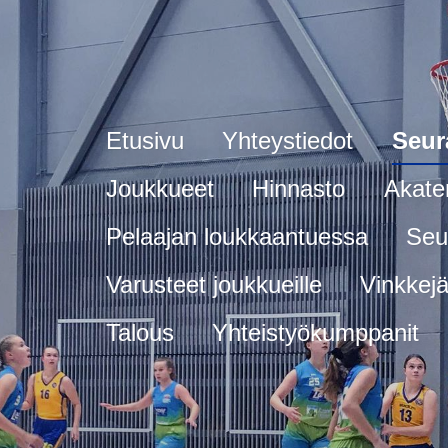
Etusivu
Yhteystiedot
Seur
Joukkueet
Hinnasto
Akate
Pelaajan loukkaantuessa
Seu
Varusteet joukkueille
Vinkkejä 
Talous
Yhteistyökumppanit