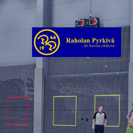
Siirry
sivun
sisältöön
Raholan Pyrkivä ry