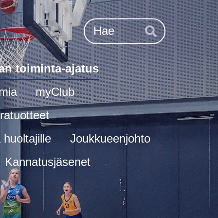
Haku
Hae
an toiminta-ajatus
mia
myClub
ratuotteet
huoltajille
Joukkueenjohto
Kannatusjäsenet