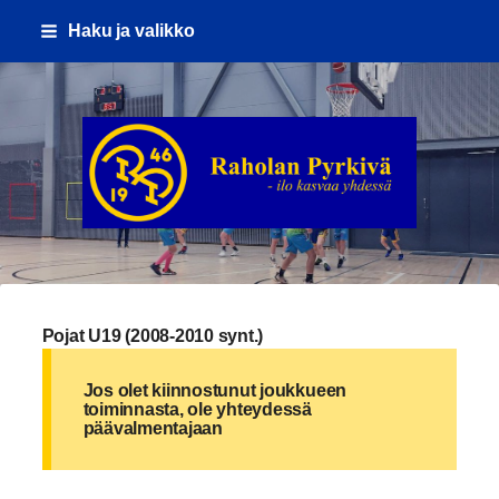
Siirry
Haku ja valikko
sivun
sisältöön
Raholan Pyrkivä ry
Pojat U19 (2008-2010 synt.)
Jos olet kiinnostunut joukkueen
toiminnasta, ole yhteydessä
päävalmentajaan