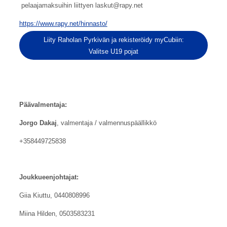
pelaajamaksuihin liittyen laskut@rapy.net
https://www.rapy.net/hinnasto/
Liity Raholan Pyrkivän ja rekisteröidy myCubiin:
Valitse U19 pojat
Päävalmentaja:
Jorgo Dakaj
, valmentaja / valmennuspäällikkö
+358449725838
Joukkueenjohtajat:
Giia Kiuttu, 0440808996
Miina Hilden, 0503583231