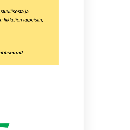
stuullisesta ja
 liikkujien tarpeisiin,
ahtiseurat/