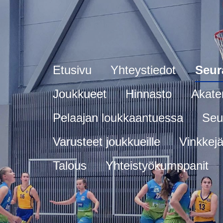
Etusivu
Yhteystiedot
Seur
Joukkueet
Hinnasto
Akate
Pelaajan loukkaantuessa
Seu
Varusteet joukkueille
Vinkkejä 
Talous
Yhteistyökumppanit