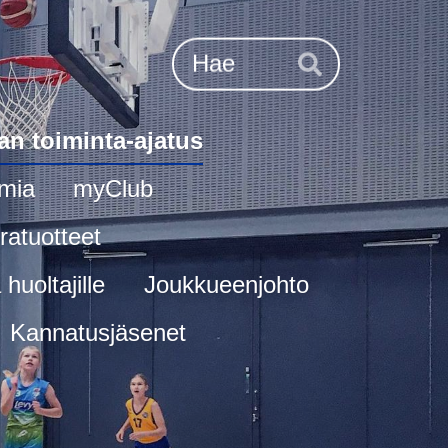
Haku
Hae
an toiminta-ajatus
mia
myClub
ratuotteet
huoltajille
Joukkueenjohto
Kannatusjäsenet