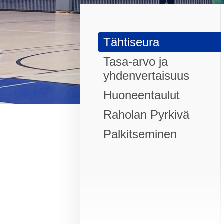
Tähtiseura
Tasa-arvo ja
yhdenvertaisuus
Huoneentaulut
Raholan Pyrkivä
Palkitseminen