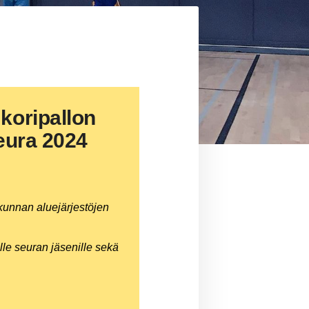
koripallon
seura 2024
iikunnan aluejärjestöjen
lle seuran jäsenille sekä