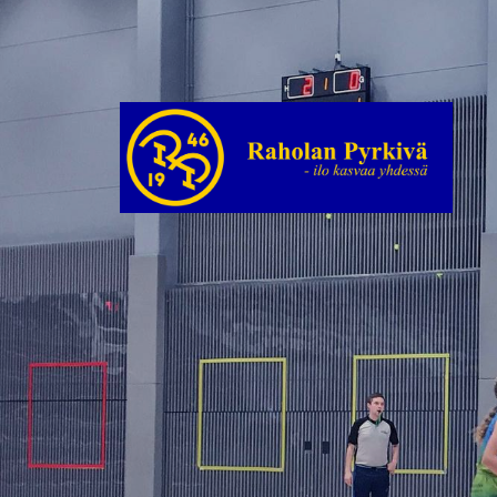
Siirry
sivun
sisältöön
Raholan Pyrkivä ry